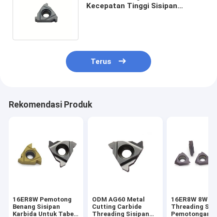
Kecepatan Tinggi Sisipan
Tungsten Triangle Carbide
Insert 16ER6ACME
Terus
Rekomendasi Produk
16ER8W Pemotong
ODM AG60 Metal
16ER8W 8W Ca
Benang Sisipan
Cutting Carbide
Threading Sis
Karbida Untuk Tabel
Threading Sisipan
Pemotongan Ku