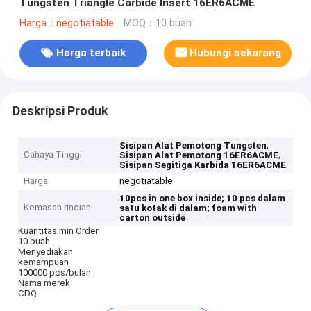
Tungsten Triangle Carbide Insert 16ER6ACME
Harga：negotiatable
MOQ：10 buah
Harga terbaik
Hubungi sekarang
Deskripsi Produk
,
Sisipan Alat Pemotong Tungsten
Cahaya Tinggi
,
Sisipan Alat Pemotong 16ER6ACME
Sisipan Segitiga Karbida 16ER6ACME
Harga
negotiatable
10pcs in one box inside;
10 pcs dalam
Kemasan rincian
satu kotak di dalam;
foam with
carton outside
Kuantitas min Order
10 buah
Menyediakan
kemampuan
100000 pcs/bulan
Nama merek
CDQ