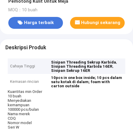
Pemotong Kulit Untuk Meja
MOQ：10 buah
Harga terbaik
Hubungi sekarang
Deskripsi Produk
,
Sisipan Threading Sekrup Karbida
Cahaya Tinggi
,
Sisipan Threading Karbida 16ER
Sisipan Sekrup 16ER
10pcs in one box inside;
10 pcs dalam
Kemasan rincian
satu kotak di dalam;
foam with
carton outside
Kuantitas min Order
10 buah
Menyediakan
kemampuan
100000 pcs/bulan
Nama merek
CDQ
Nomor model
Seri W