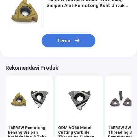
Sisipan Alat Pemotong Kulit Untuk
Meja
Terus
Rekomendasi Produk
16ER8W Pemotong
ODM AG60 Metal
16ER8W 8W Ca
Benang Sisipan
Cutting Carbide
Threading Sis
Karbida Untuk Tabel
Threading Sisipan
Pemotongan Ku