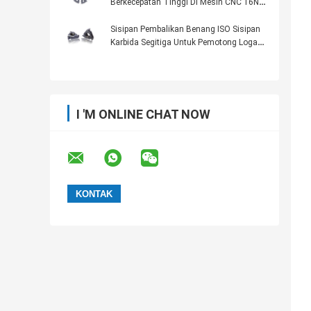
Berkecepatan Tinggi Di Mesin CNC 16NR
A60
Sisipan Pembalikan Benang ISO Sisipan
Karbida Segitiga Untuk Pemotong Logam
Bubut 16ER 1.00ISO
I 'M ONLINE CHAT NOW