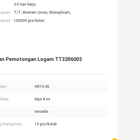
3-5 hari kerja
ayaran:
T/T, Western Union, MoneyGram,
mpuan:
100000 pcs/bulan
n dan Pemotongan Logam TT32R6003
san::
HR10-45
kerja::
baja & ss
tersedia
g mengemas::
10 pcs/kotak