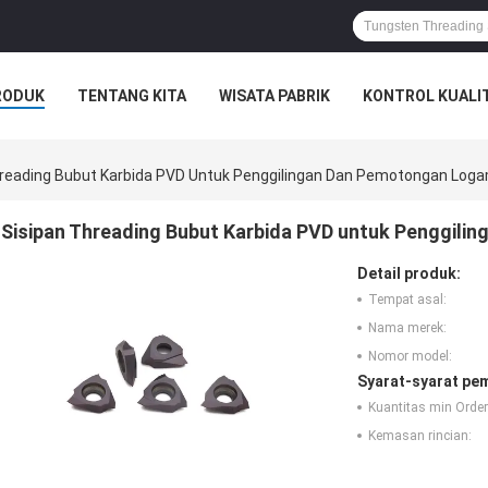
RODUK
TENTANG KITA
WISATA PABRIK
KONTROL KUALI
hreading Bubut Karbida PVD Untuk Penggilingan Dan Pemotongan Lo
Sisipan Threading Bubut Karbida PVD untuk Penggil
Detail produk:
Tempat asal:
Nama merek:
Nomor model:
Syarat-syarat pe
Kuantitas min Order
Kemasan rincian: