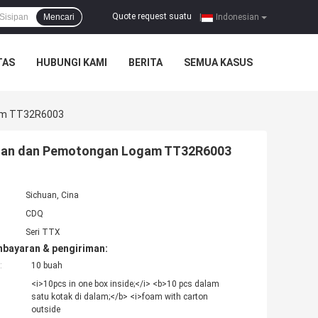
Quote request suatu
Mencari
|
Indonesian
TAS
HUBUNGI KAMI
BERITA
SEMUA KASUS
gam TT32R6003
ingan dan Pemotongan Logam TT32R6003
Sichuan, Cina
CDQ
Seri TTX
mbayaran & pengiriman:
:
10 buah
<i>10pcs in one box inside;</i> <b>10 pcs dalam
satu kotak di dalam;</b> <i>foam with carton
outside