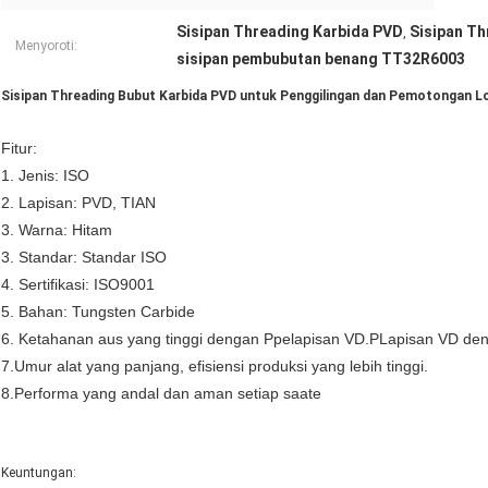
Sisipan Threading Karbida PVD
Sisipan T
,
Menyoroti:
sisipan pembubutan benang TT32R6003
Sisipan Threading Bubut Karbida PVD untuk Penggilingan dan Pemotongan
Fitur:
1.
Jenis: ISO
2.
Lapisan:
PVD, TIAN
3. Warna: Hitam
3. Standar: Standar ISO
4. Sertifikasi: ISO9001
5. Bahan: Tungsten Carbide
6.
Ketahanan aus yang tinggi dengan
P
pelapisan VD.
P
Lapisan VD den
7.
Umur alat yang panjang, efisiensi produksi yang lebih tinggi.
8.
Performa yang andal dan aman setiap saat
e
Keuntungan: