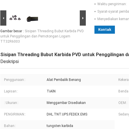
Waktu pengiriman:
Syarat-syarat pemb
Menyediakan kema
Kontak
Gambar besar :
Sisipan Threading Bubut Karbida PVD
untuk Penggilingan dan Pemotongan Logam
TT32R6003
Sisipan Threading Bubut Karbida PVD untuk Penggilinga
Deskripsi
Penggunaan::
Alat Pembalik Benang
Kekera
Lapisan::
TiAlN
Benda 
::Ukuran::
Menggambar Disediakan
OEM::
PENGIRIMAN::
DHL.TNT.UPS.FEDEX.EMS
Sedan
Bahan::
tungsten karbida