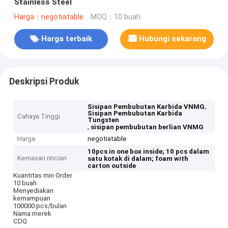
Stainless Steel
Harga：negotiatable
MOQ：10 buah
Harga terbaik
Hubungi sekarang
Deskripsi Produk
,
Sisipan Pembubutan Karbida VNMG
Sisipan Pembubutan Karbida
Cahaya Tinggi
Tungsten
,
sisipan pembubutan berlian VNMG
Harga
negotiatable
10pcs in one box inside;
10 pcs dalam
Kemasan rincian
satu kotak di dalam;
foam with
carton outside
Kuantitas min Order
10 buah
Menyediakan
kemampuan
100000 pcs/bulan
Nama merek
CDQ