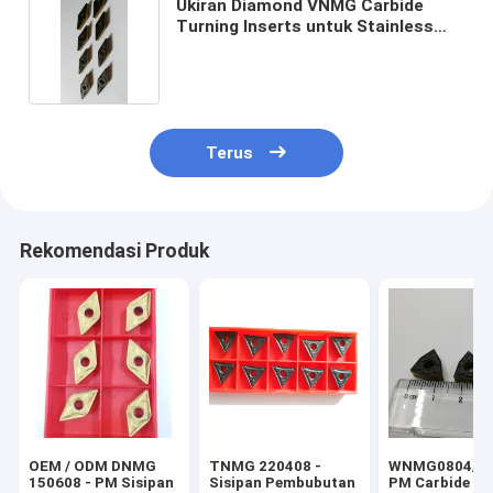
Ukiran Diamond VNMG Carbide
Turning Inserts untuk Stainless
Steel
Terus
Rekomendasi Produk
OEM / ODM DNMG
TNMG 220408 -
WNMG0804/08
150608 - PM Sisipan
Sisipan Pembubutan
PM Carbide Tu