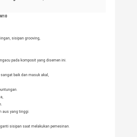
DM10
ingan, sisipan grooving,
engacu pada komposit yang disemen ini.
 sangat baik dan masuk akal,
euntungan.
a,
n.
 aus yang tinggi.
ganti sisipan saat melakukan pemesinan.