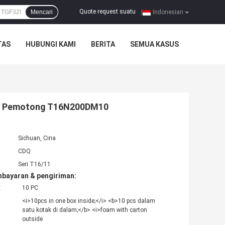
Quote request suatu
Mencari
|
Indonesian
TAS
HUBUNGI KAMI
BERITA
SEMUA KASUS
tuk Pemotong T16N200DM10
Sichuan, Cina
CDQ
Seri T16/11
mbayaran & pengiriman:
:
10 PC
<i>10pcs in one box inside;</i> <b>10 pcs dalam
satu kotak di dalam;</b> <i>foam with carton
outside