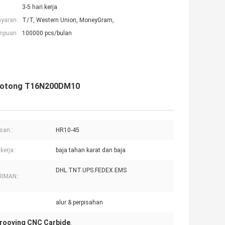
3-5 hari kerja
ayaran:
T/T, Western Union, MoneyGram,
mpuan:
100000 pcs/bulan
emotong T16N200DM10
san::
HR10-45
kerja::
baja tahan karat dan baja
DHL.TNT.UPS.FEDEX.EMS
RIMAN::
alur & perpisahan
Grooving CNC Carbide
,