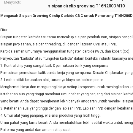
Menyoroti:
sisipan circlip grooving T16N200DM10
Mengasah Sisipan Grooving Circlip Carbide CNC untuk Pemotong T16N200
Fitur:
Sisipan tungsten karbida terutama mencakup sisipan pembubutan, sisipan penggil
sisipan perpisahan, sisipan threading, dll.dengan lapisan CVD atau PVD.
Karbida semen umumnya menggunakan tungsten carbide (WC), dan kobalt (Co).
Penyebutan "karbida" atau "tungsten karbida" dalam konteks industri biasanya m
1. Kontrol chip yang sangat baik & permukaan balik yang sempurna
Pemesinan permukaan balik benda kerja yang sempurna. Desain Chipbreaker yang
2. Lebih sedikit kerusakan alat, turunnya biaya setiap komponen
Menghemat biaya dan mengurangi biaya setiap komponen untuk meningkatkan k
Ketahanan aus yang tinggi membuat umur pahat yang panjang dari sisipan karbid
yang berarti Anda dapat menghemat lebih banyak anggaran untuk membeli sisipa
3. Ketahanan aus yang tinggi dengan lapisan PVD. Lapisan PVD dengan ketahanan
4. Umur alat yang panjang, efisiensi produksi yang lebih tinggi.
Umur pahat yang lama berarti Anda membutuhkan lebih sedikit waktu untuk meng
Performa yang andal dan aman setiap saat