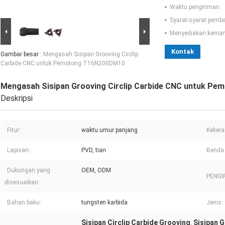
Waktu pengiriman:
Syarat-syarat pemb
Menyediakan kema
Kontak
Gambar besar :
Mengasah Sisipan Grooving Circlip
Carbide CNC untuk Pemotong T16N200DM10
Mengasah Sisipan Grooving Circlip Carbide CNC untuk P
Deskripsi
Fitur::
waktu umur panjang
Kekera
Lapisan::
PVD, tian
Benda 
Dukungan yang
OEM, ODM
PENGI
disesuaikan::
Bahan baku::
tungsten karbida
Jenis::
Sisipan Circlip Carbide Grooving
Sisipan 
,