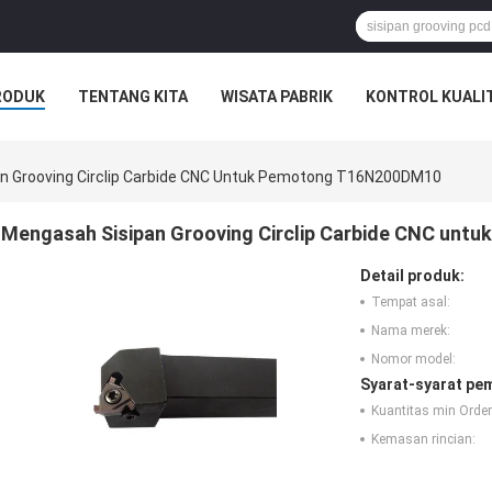
RODUK
TENTANG KITA
WISATA PABRIK
KONTROL KUALI
n Grooving Circlip Carbide CNC Untuk Pemotong T16N200DM10
Mengasah Sisipan Grooving Circlip Carbide CNC un
Detail produk:
Tempat asal:
Nama merek:
Nomor model:
Syarat-syarat pe
Kuantitas min Order
Kemasan rincian: