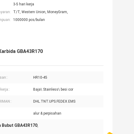
3-5 hari kerja
ayaran:
T/T, Western Union, MoneyGram,
mpuan:
1000000 pcs/bulan
 Karbida GBA43R170
san::
HR10-45
kerja::
Baja\ Stainless\ besi cor
RIMAN::
DHL.TNT.UPS.FEDEX.EMS
alur & perpisahan
an Bubut GBA43R170
,