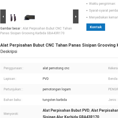
Waktu pengiriman:
Syarat-syarat pemb
Menyediakan kema
Kontak
Gambar besar :
Alat Perpisahan Bubut CNC Tahan
Panas Sisipan Grooving Karbida GBA43R170
Alat Perpisahan Bubut CNC Tahan Panas Sisipan Grooving
Deskripsi
Penggunaan::
alat pemotong cnc
Kekera
Lapisan::
PVD
Benda 
Pertunjukan:::
pemotongan logam
PENGI
Bahan baku::
tungsten karbida
Jenis::
Alat Perpisahan Bubut PVD
Alat Perpisah
,
Menyoroti:
Sisipan Alur Karbida GBA43R170