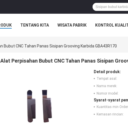
RODUK
TENTANG KITA
WISATA PABRIK
KONTROL KUALI
an Bubut CNC Tahan Panas Sisipan Grooving Karbida GBA43R170
Alat Perpisahan Bubut CNC Tahan Panas Sisipan Gro
Detail produk:
Tempat asal:
Nama merek:
Nomor model:
Syarat-syarat pe
Kuantitas min Order
Kemasan rincian: