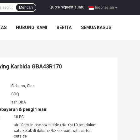
Quote request suatu
Mencari
|
Indonesian
TAS
HUBUNGI KAMI
BERITA
SEMUA KASUS
oving Karbida GBA43R170
Sichuan, Cina
CDQ
seri DBA
mbayaran & pengiriman:
:
10 PC
<i>10pcs in one box inside;</i> <b>10 pcs dalam
satu kotak di dalam;</b> <i>foam with carton
outside