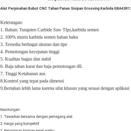
Alat Perpisahan Bubut CNC Tahan Panas Sisipan Grooving Karbida GBA43R1
Keterangan
:
1. Bahan: Tungsten Carbide Saw TIps
,
karbida semen
2. 100% murni
karbida semen
bahan baku
3. Tersedia berbagai ukuran dan tipe
4. Pemotongan kecepatan tinggi
5. Kualitas bagus dan stabil
6.
Baja tahan karat dan baja
pemotongan dll.
7.
Tinggi
Ketahanan aus
8
.Kontrol yang tepat pada dimensi
9.
Bertahan lebih lama karena sifat khusus yang sesuai dengan aplikasi
Keuntungan:
1. Tawarkan bersama dengan pemegang alat
2. Harga yang kompetitif
3. Pengiriman kiriman tepat waktu