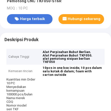
Pemotong CNC TKF050-S16R
MOQ：10 PC
Harga terbaik
Hubungi sekarang
Deskripsi Produk
,
Alat Perpisahan Bubut Berlian
,
Alat Perpisahan Bubut TKF050
Cahaya Tinggi
alat pemotong sisipan berlian
TKF050
10pcs in one box inside;
10 pcs dalam
Kemasan rincian
satu kotak di dalam;
foam with
carton outside
Kuantitas min Order
10 PC
Menyediakan
kemampuan
100000 pcs/bulan
Nama merek
CDQ
Nomor model
seri TKF