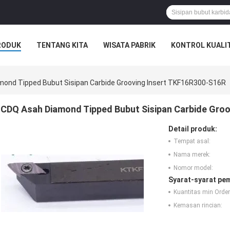
RODUK
TENTANG KITA
WISATA PABRIK
KONTROL KUALI
ond Tipped Bubut Sisipan Carbide Grooving Insert TKF16R300-S16R
CDQ Asah Diamond Tipped Bubut Sisipan Carbide Gro
Detail produk:
Tempat asal:
Nama merek:
Nomor model:
Syarat-syarat pe
Kuantitas min Order
Kemasan rincian: