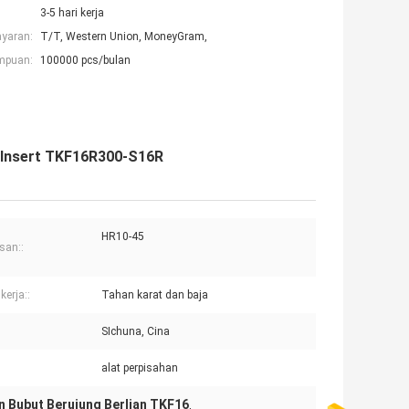
3-5 hari kerja
ayaran:
T/T, Western Union, MoneyGram,
mpuan:
100000 pcs/bulan
 Insert TKF16R300-S16R
HR10-45
san::
kerja::
Tahan karat dan baja
SIchuna, Cina
alat perpisahan
n Bubut Berujung Berlian TKF16
,