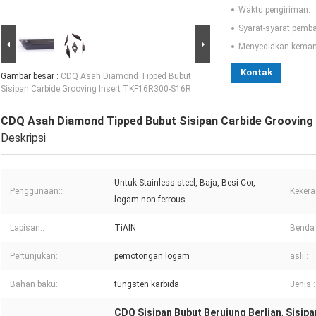
Waktu pengiriman:
Syarat-syarat pemb
Menyediakan kema
Kontak
Gambar besar :
CDQ Asah Diamond Tipped Bubut
Sisipan Carbide Grooving Insert TKF16R300-S16R
CDQ Asah Diamond Tipped Bubut Sisipan Carbide Grooving
Deskripsi
Untuk Stainless steel, Baja, Besi Cor,
Penggunaan::
Kekera
logam non-ferrous
Lapisan::
TiAlN
Benda 
Pertunjukan:::
pemotongan logam
asli::
Bahan baku::
tungsten karbida
Jenis::
CDQ Sisipan Bubut Berujung Berlian
Sisipa
,