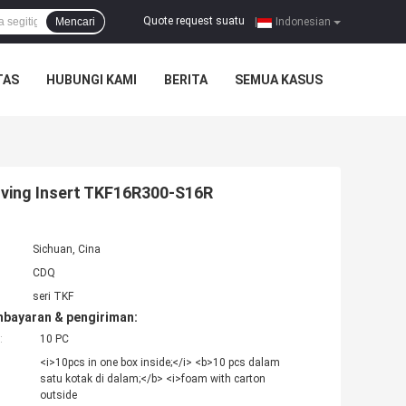
Quote request suatu
Mencari
|
Indonesian
TAS
HUBUNGI KAMI
BERITA
SEMUA KASUS
oving Insert TKF16R300-S16R
Sichuan, Cina
CDQ
seri TKF
mbayaran & pengiriman:
:
10 PC
<i>10pcs in one box inside;</i> <b>10 pcs dalam
satu kotak di dalam;</b> <i>foam with carton
outside