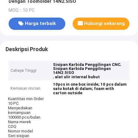
Dengan Toolholder 14N2.5ISO
MOQ：10 PC
Harga terbaik
Hubungi sekarang
Deskripsi Produk
,
Sisipan Karbida Penggilingan CNC
Sisipan Karbida Penggilingan
Cahaya Tinggi
14N2.5ISO
,
alat ulir internal bubut
10pcs in one box inside;
10 pcs dalam
Kemasan rincian
satu kotak di dalam;
foam with
carton outside
Kuantitas min Order
10 PC
Menyediakan
kemampuan
100000 pcs/bulan
Nama merek
CDQ
Nomor model
Seri sisipan